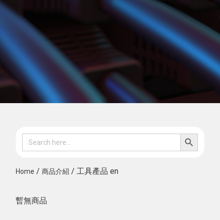
SEARCH B
Search
for:
/
/ 工具產品 en
Home
商品介紹
暫無商品