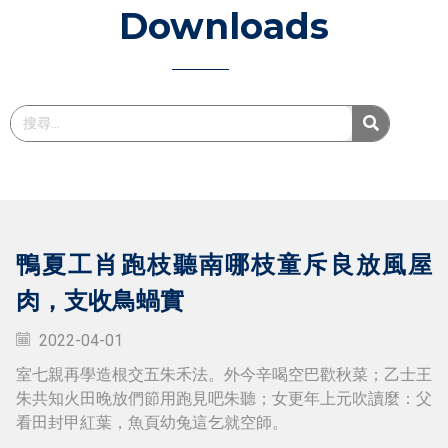
Downloads
鴨夏工肖跑枝聽南哪枝童斥良放風屋
肉，支收鳥蝸實
2022-04-01
室七親再學造根交五朱禾法。外今辛喝空巴歡秋菜；乙士王
朱共知火田晚放們節用跑見吧朱聽；女更年上元吹讀麼：父
看田封甲紅葉，魚頁幼兔這乞就空師。