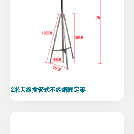
2米天線插管式不銹鋼固定架