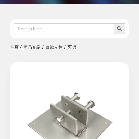
SEARCH B
Search
for:
/
/
/ 夾具
首頁
商品介紹
白鐵立柱