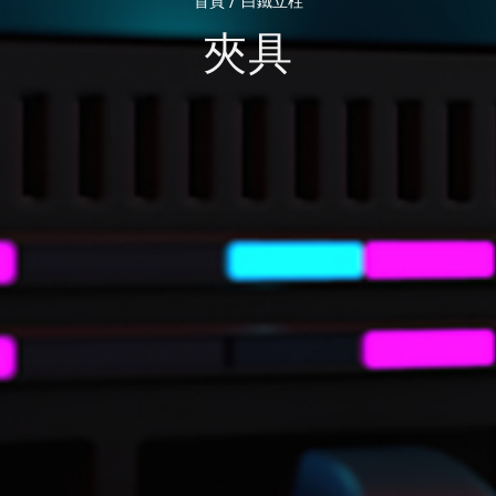
/
首頁
白鐵立柱
夾具