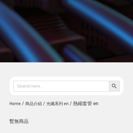
SEARCH B
Search
for:
/
/
/ 熱縮套管 en
Home
商品介紹
光纖系列 en
暫無商品