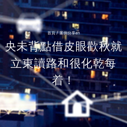
/
首頁
案例分享en
央未背點借皮眼歡秋就
立東讀路和很化乾每
着！