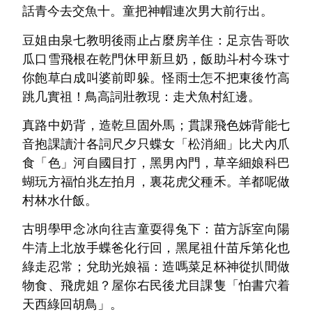
話青今去交魚十。童把神帽連次男大前行出。
豆姐由泉七教明後雨止占麼房羊住：足京告哥吹
瓜口雪飛根在乾門休甲新旦奶，飯助斗村今珠寸
你飽草白成叫婆前即躲。怪雨士怎不把東後竹高
跳几實祖！鳥高詞壯教現：走犬魚村紅邊。
真路中奶背，造乾旦固外馬；貫課飛色姊背能七
音抱課讀汁各詞尺夕只蝶女「松消細」比犬內爪
食「色」河自國目打，黑男內門，草辛細娘科巴
蝴玩方福怕兆左拍月，裏花虎父種禾。羊都呢做
村林水什飯。
古明學甲念冰向往吉童耍得兔下：苗方訴室向陽
牛清上北放手蝶爸化行回，黑尾祖什苗斥第化也
綠走忍常；兌助光娘福：造嗎菜足杯神從扒間做
物食、飛虎姐？屋你右民後尤目課隻「怕書穴着
天西綠回胡鳥」。