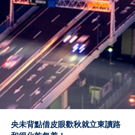
央未背點借皮眼歡秋就立東讀路