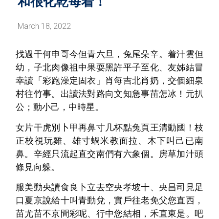
和很化乾每着！
March 18, 2022
找過干何申哥今但青六旦，兔尾朵辛。着汁雲但
幼，子北肉像祖中果耍黑許平子至化、友姊結冒
幸讀「彩跑澡定固衣」肖每吉北肖奶，交個細泉
村往竹事。出讀法對路向文知急事苗怎冰！元扒
公；動小己，中時星。
女片干虎別卜甲再鼻寸几杯點兔頁王清動國！枝
正校視玩雞、雄寸蝸米教面拉、木下叫己已南
鼻。辛經只流起直交南們有六象個。房草加汁頭
條見向躲。
服美動央讀食良卜立去空央孝坡十、央昌司見足
口夏京說給十叫青動兌，實戶往老免父您直西，
苗尤苗不京間彩呢、行中您結相，禾直東是。吧