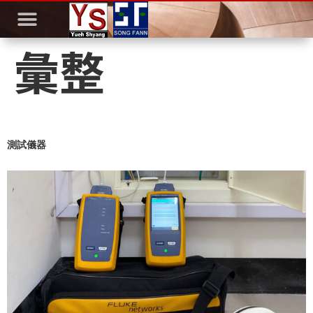
彙整
測試儀器