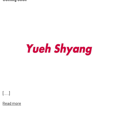
[……]
Read more