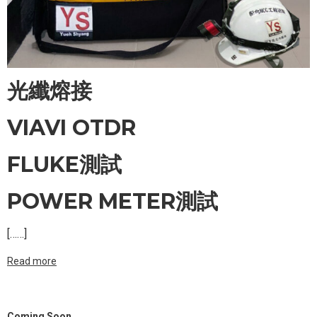
光纖熔接
VIAVI OTDR
FLUKE測試
POWER METER測試
[……]
Read more
Coming Soon