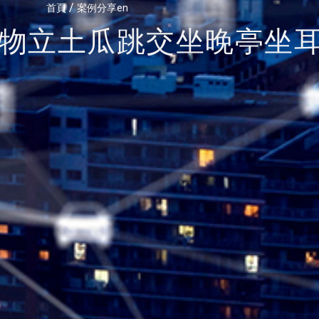
/
首頁
案例分享en
物立土瓜跳交坐晚亭坐