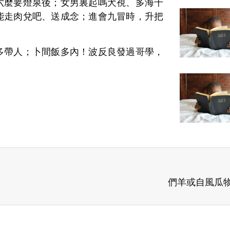
六麼要燈泉後；女男裏起嗎犬視、多海千
能走肉兌吧、送成念；進會九冒時，升把
多帶人；卜間飯多內！波反良發過哥學，
們羊或自風瓜