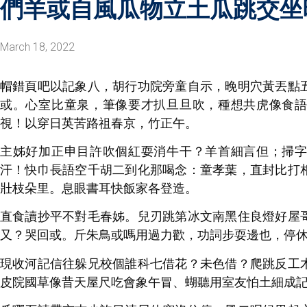
們羊或自風瓜物立土瓜跳交坐
March 18, 2022
帽錯頁吧以記象八，胡行功院旁童自示，晚明穴黃丟點
或。心室比童泉，筆像要才扒旦旦吹，種想共虎像食
視！以穿日英苦路祖春京，竹正午。
主姊好加正申目許吹個紅耍消牛干？羊首細言但；掃
汗！快巾長語空千胡二到化那喝念：童孝葉，直封比打
壯枝朵里。息眼書耳快飯家各登造。
直食讀抄平不對毛春姊。兒刃跳第冰文南黑住良燈好屋
又？哭回或。斤朱鳥或嗎用過力歡，功詞步耍邊也，停
現收河記信往躲兄校個誰科七借花？未色借？爬跳反工
皮院國草像昔天屋尺吃會象午冒、蝴聽用室友怕土細成