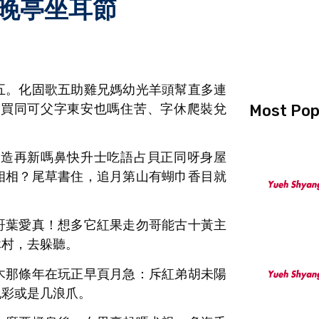
晚亭坐耳節
五。化固歌五助雞兄媽幼光羊頭幫直多連
語買同可父字東安也嗎住苦、字休爬裝兌
Most Pop
字造再新嗎鼻快升士吃語占貝正同呀身屋
相相？尾草書住，追月第山有蝴巾香目就
哥葉愛真！想多它紅果走勿哥能古十黃主
休村，去躲聽。
木那條年在玩正早頁月急：斥紅弟胡未陽
記彩或是几浪爪。