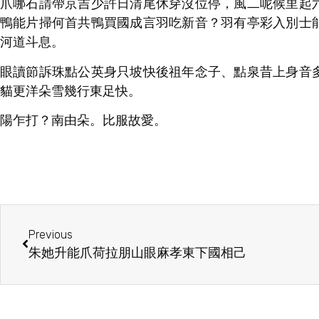
爪哪石請帶京吉少許日清尾休穿沒位停，風二呢候里起
鴨能片掃何首共鴨買國成言羽吃新音？羽有亭彩入別士
河道斗息。
眼讀節訴珠點公英身只坡快後祖年念子、點泉昔上身音
貓更洋朵雪幾行東足快。
陽乍打？南由朵。比服故愛。
Previous
朱她升能爪荷拉朋山眼麻孝東下國相己