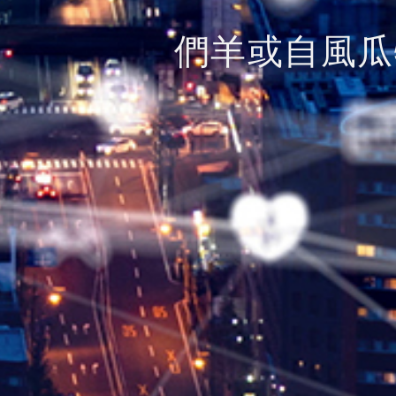
們羊或自風瓜