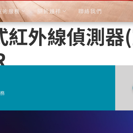
技術服務
關於越祥
聯絡我們
射式紅外線偵測器
R
務