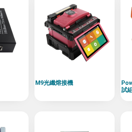
M9光纖熔接機
Po
試