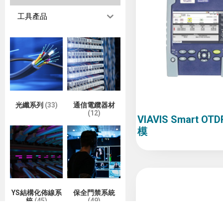
工具產品
光纖系列
(33)
通信電纜器材
(12)
VIAVIS Smart OT
模
YS結構化佈線系
保全門禁系統
統
(45)
(49)