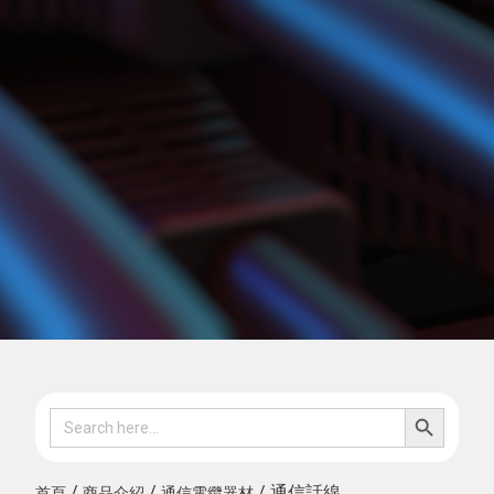
SEARCH B
Search
for:
/
/
/ 通信話線
首頁
商品介紹
通信電纜器材