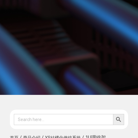
SEARCH B
Search
for:
/
/
/ 1U理線架
首頁
商品介紹
YS結構化佈線系統