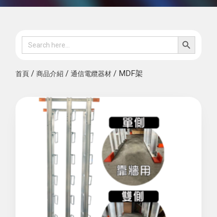
SEARCH B
Search
for:
/
/
/ MDF架
首頁
商品介紹
通信電纜器材