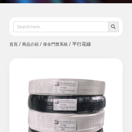
SEARCH B
Search
for:
/
/
/ 平行花線
首頁
商品介紹
保全門禁系統