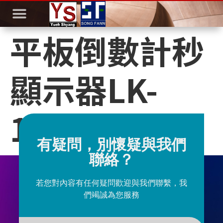
平板倒數計秒
顯示器LK-
124PS
有疑問，別懷疑與我們
聯絡？
若您對內容有任何疑問歡迎與我們聯繫，我
們竭誠為您服務