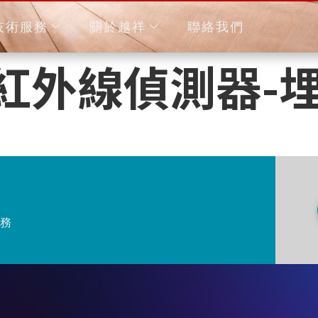
技術服務
關於越祥
聯絡我們
外線偵測器-埋
務