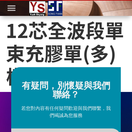
12芯全波段單
束充膠單(多)
模光纜9/125
有疑問，別懷疑與我們
聯絡？
若您對內容有任何疑問歡迎與我們聯繫，我
們竭誠為您服務