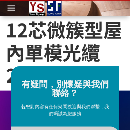
12芯微簇型屋
內單模光纜
2MB
有疑問，別懷疑與我們
聯絡？
若您對內容有任何疑問歡迎與我們聯繫，我
們竭誠為您服務