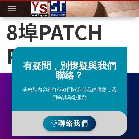
8埠PATCH
PANEL CAT5
有疑問，別懷疑與我們
聯絡？
若您對內容有任何疑問歡迎與我們聯繫，我
們竭誠為您服務
聯絡我們