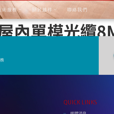
技術服務
關於越祥
聯絡我們
屋內單模光纜8
務
QUICK LINKS
媒體消息