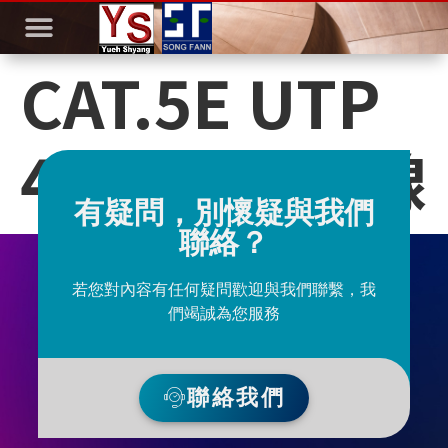
CAT.5E UTP
4P多股網路線
有疑問，別懷疑與我們
聯絡？
若您對內容有任何疑問歡迎與我們聯繫，我
們竭誠為您服務
聯絡我們