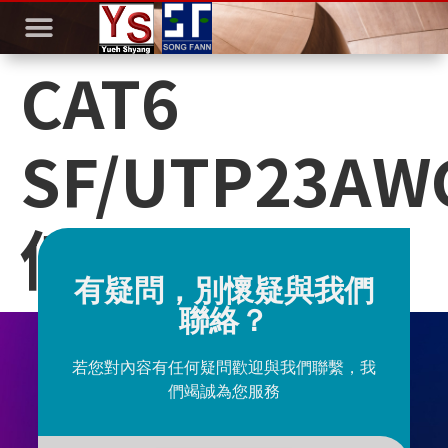
CAT6
SF/UTP23AW
低煙無毒網線
有疑問，別懷疑與我們
聯絡？
若您對內容有任何疑問歡迎與我們聯繫，我
們竭誠為您服務