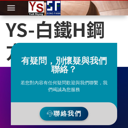
YS-白鐵H鋼
方底-正面
有疑問，別懷疑與我們
聯絡？
若您對內容有任何疑問歡迎與我們聯繫，我
們竭誠為您服務
聯絡我們