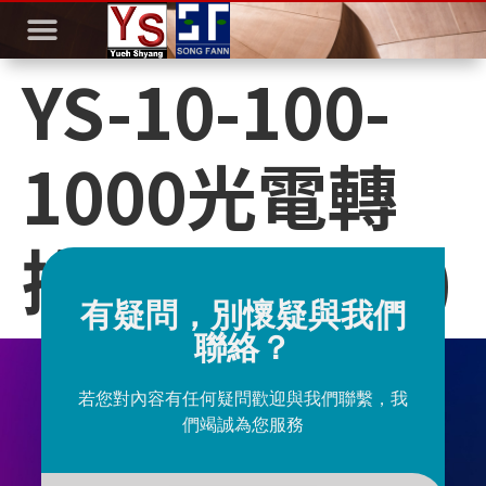
YS-10-100-
1000光電轉
換器(單-多模)
有疑問，別懷疑與我們
聯絡？
若您對內容有任何疑問歡迎與我們聯繫，我
們竭誠為您服務