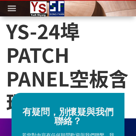
YS-24埠
PATCH
PANEL空板含
理線架YS
有疑問，別懷疑與我們
聯絡？
若您對內容有任何疑問歡迎與我們聯繫，我