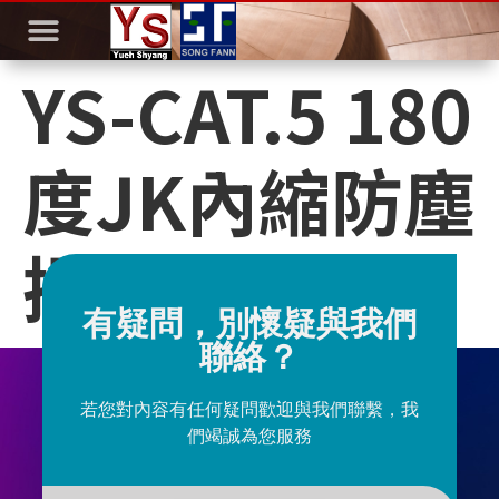
YS-CAT.5 180
度JK內縮防塵
插座
有疑問，別懷疑與我們
聯絡？
若您對內容有任何疑問歡迎與我們聯繫，我
們竭誠為您服務