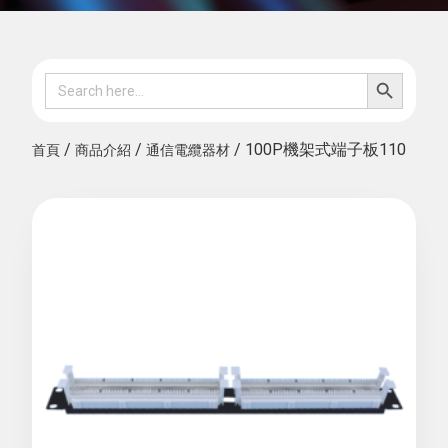
SEARCH B
Search
for:
/
/
/ 100P機架式端子板110
首頁
商品介紹
通信電纜器材