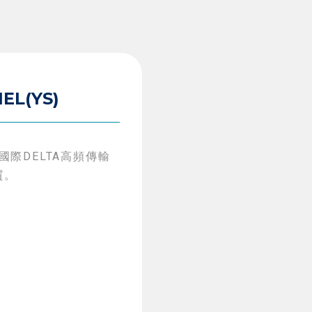
EL(YS)
過國際DELTA高頻傳輸
質。