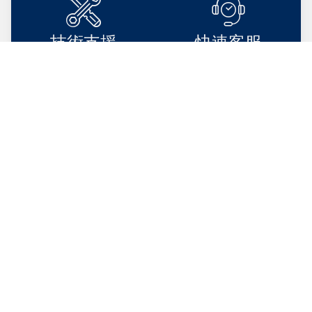
技術支援
快速客服
Support
Service
BEST PRODUCT DEALS
Sale Product