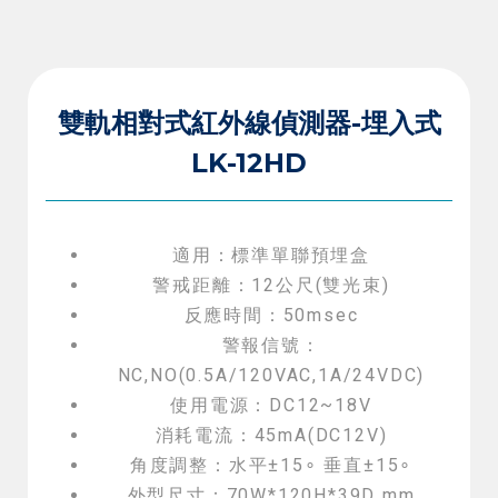
雙軌相對式紅外線偵測器-埋入式
LK-12HD
適用：標準單聯預埋盒
警戒距離：12公尺(雙光束)
反應時間：50msec
警報信號：
NC,NO(0.5A/120VAC,1A/24VDC)
使用電源：DC12~18V
消耗電流：45mA(DC12V)
角度調整：水平±15∘ 垂直±15∘
外型尺寸：70W*120H*39D mm