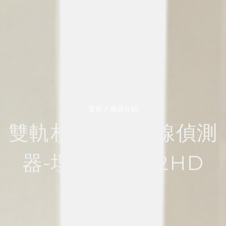
/
首頁
商品介紹
雙軌相對式紅外線偵測
器-埋入式LK-12HD