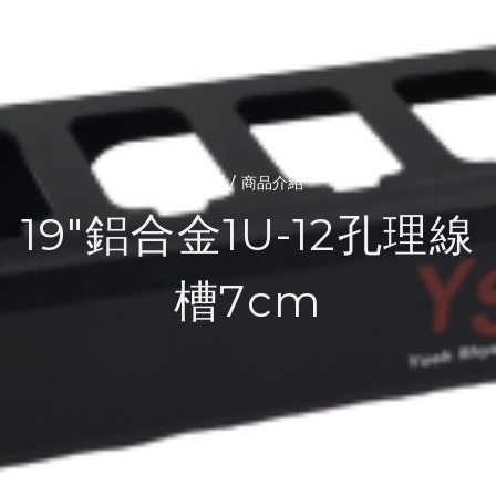
/
首頁
商品介紹
19″鋁合金1U-12孔理線
槽7cm