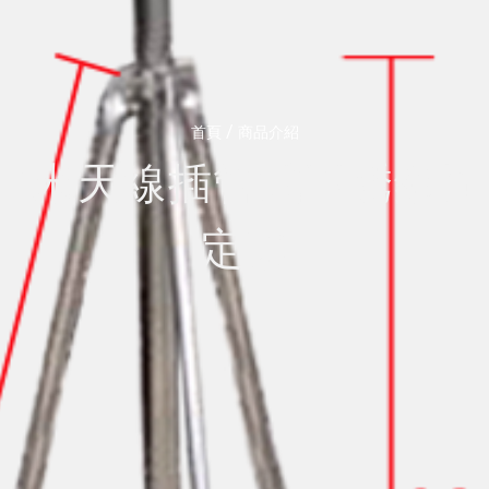
/
首頁
商品介紹
2米天線插管式不銹鋼固
定架