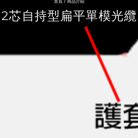
/
首頁
商品介紹
2芯自持型扁平單模光纜