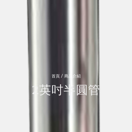
/
首頁
商品介紹
2英吋半圓管