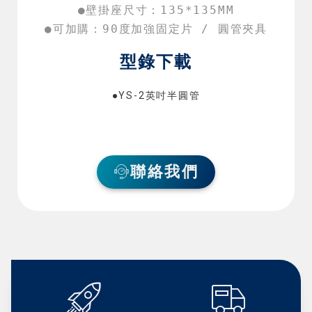
●壁掛座尺寸：135*135MM

●可加購：90度加強固定片 / 圓管夾具
型錄下載
●YS-2英吋半圓管
聯絡我們