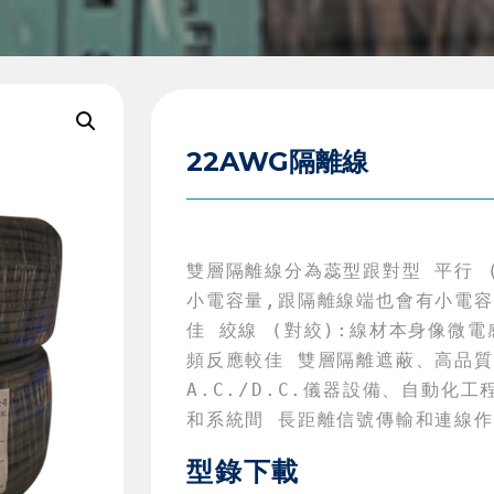
22AWG隔離線
雙層隔離線分為蕊型跟對型 平行 
小電容量,跟隔離線端也會有小電
佳 絞線 (對絞):線材本身像微電
頻反應較佳 雙層隔離遮蔽、高品質
A.C./D.C.儀器設備、自動化
和系統間 長距離信號傳輸和連線
型錄下載