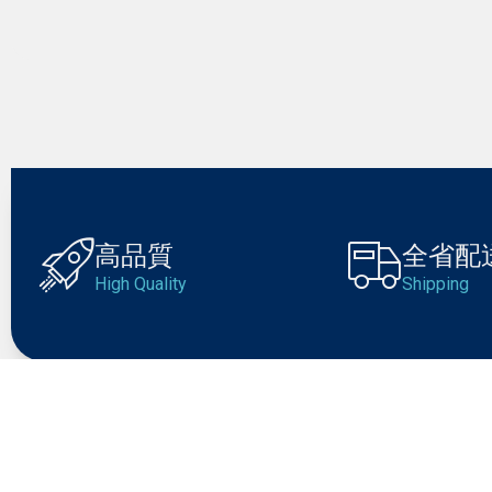
高品質
全省配
High Quality
Shipping
BEST PRODUCT DEALS