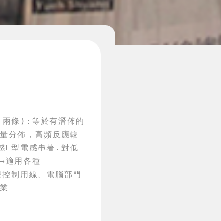
(兩條):等於有潛佈的
容量分佈，高頻反應較
感L型電感串著.對低
→適用各種
工程控制用線、電腦部門
作業