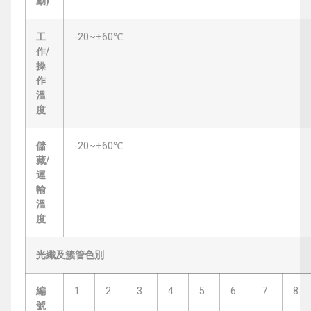
動)
工
-20~+60℃
作/
操
作
溫
度
儲
-20~+60℃
藏/
運
輸
溫
度
光纖及簇管色別
編
1
2
3
4
5
6
7
8
號