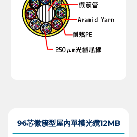
96芯微簇型屋內單模光纜12MB