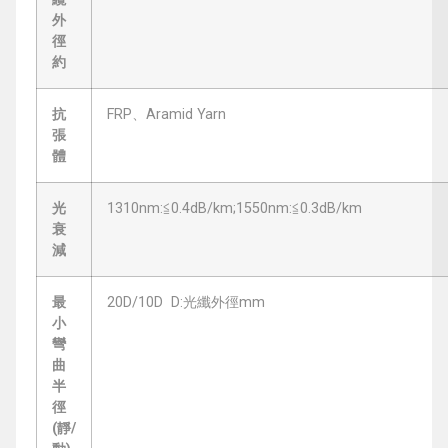
外
徑
約
抗
FRP、Aramid Yarn
張
體
光
1310nm:≦0.4dB/km;1550nm:≦0.3dB/km
衰
減
最
20D/10D D:光纖外徑mm
小
彎
曲
半
徑
(靜/