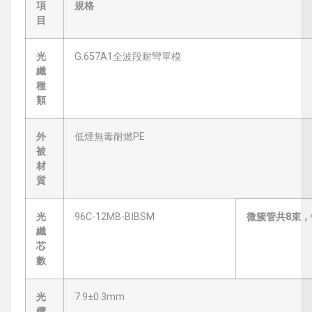
項
規格
目
光
G.657A1全波段耐彎單模
纖
種
類
外
低煙無毒耐燃PE
被
材
質
光
96C-12MB-BIBSM
微簇管共8束，
纖
芯
數
光
7.9±0.3mm
纜