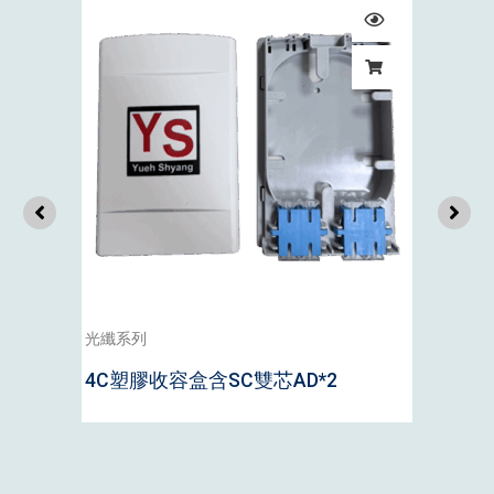
光纖系列
4C塑膠收容盒含SC雙芯AD*2