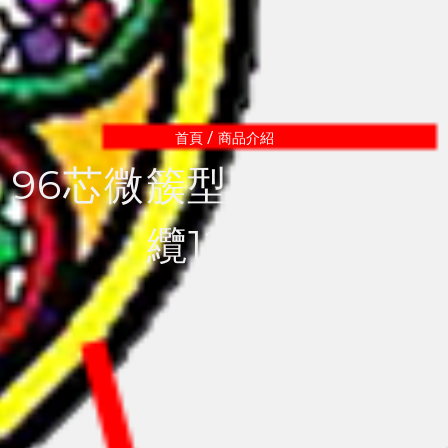
/
首頁
商品介紹
96芯微簇型屋內單模光
纜12MB