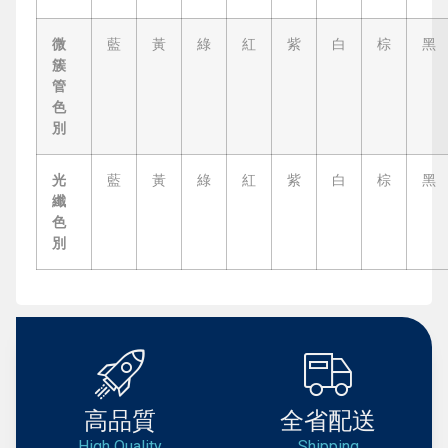
微
藍
黃
綠
紅
紫
白
棕
黑
簇
管
色
別
光
藍
黃
綠
紅
紫
白
棕
黑
纖
色
別
高品質
全省配送
High Quality
Shipping