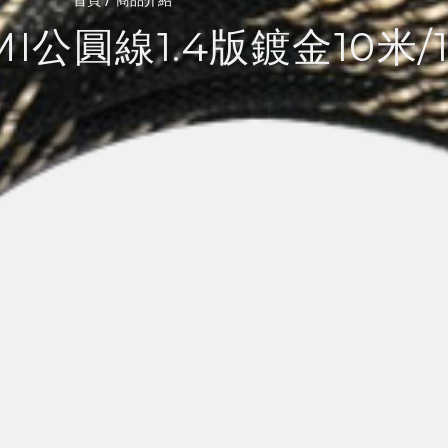
MI公圓線1.4版鍍金10米/