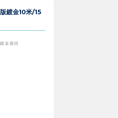
版鍍金10米/15
鐵殼鍍金接頭