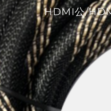
HDMI公/HD