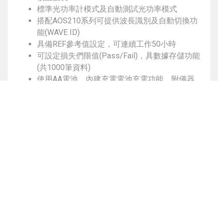
標準光功率計模式及自動測試光功率模式
搭配AOS210系列可提供波長識別及自動切換功
能(WAVE ID)
具備REF參考值設定，可連續工作50小時
可設定損失們限值(Pass/Fail)，具數據存儲功能
(共1000筆資料)
使用AA電池，內建充電電池充電功能，附儀器
袋，傳輸線
AOS210
雷射光源計(單模)
彩色螢幕顯示幕
提供1310/1550nm二種單模輸出波長
FC.SC.ST接頭型式可選(無法更換)
搭配AOP-110系列可提供波長識別及自動切換
功能(WAVE ID)
具自動循環切換波長功能
可連續工作50小時
使用AA電池，內建充電電池充電功能
附攜帶套，AA電池*3