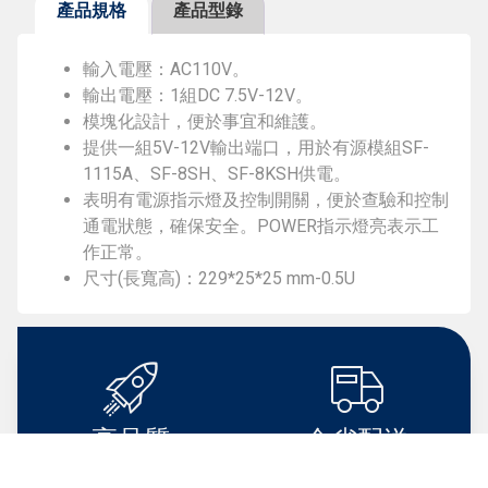
產品規格
產品型錄
輸入電壓：AC110V。
輸出電壓：1組DC 7.5V-12V。
模塊化設計，便於事宜和維護。
提供一組5V-12V輸出端口，用於有源模組SF-
1115A、SF-8SH、SF-8KSH供電。
表明有電源指示燈及控制開關，便於查驗和控制
通電狀態，確保安全。POWER指示燈亮表示工
作正常。
尺寸(長寬高)：229*25*25 mm-0.5U
高品質
全省配送
High Quality
Shipping