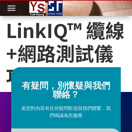
LinkIQ™ 纜線
+網路測試儀
功能介紹
有疑問，別懷疑與我們
聯絡？
若您對內容有任何疑問歡迎與我們聯繫，我
們竭誠為您服務