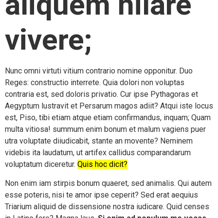
aliquem hilare
vivere;
Nunc omni virtuti vitium contrario nomine opponitur. Duo
Reges: constructio interrete. Quia dolori non voluptas
contraria est, sed doloris privatio. Cur ipse Pythagoras et
Aegyptum lustravit et Persarum magos adiit? Atqui iste locus
est, Piso, tibi etiam atque etiam confirmandus, inquam; Quam
multa vitiosa! summum enim bonum et malum vagiens puer
utra voluptate diiudicabit, stante an movente? Neminem
videbis ita laudatum, ut artifex callidus comparandarum
voluptatum diceretur.
Quis hoc dicit?
Non enim iam stirpis bonum quaeret, sed animalis. Qui autem
esse poteris, nisi te amor ipse ceperit? Sed erat aequius
Triarium aliquid de dissensione nostra iudicare. Quid censes