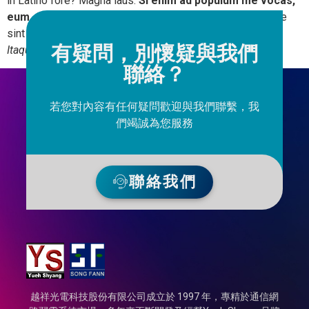
in Latino fore? Magna laus.
Si enim ad populum me vocas,
eum.
Quod dicit Epicurus etiam de voluptate, quae minime
sint voluptates, eas obscurari saepe et obrui.
Quid vero?
有疑問，別懷疑與我們
Itaque his sapiens semper vacabit.
聯絡？
若您對內容有任何疑問歡迎與我們聯繫，我
們竭誠為您服務
聯絡我們
越祥光電科技股份有限公司成立於 1997 年，專精於通信網