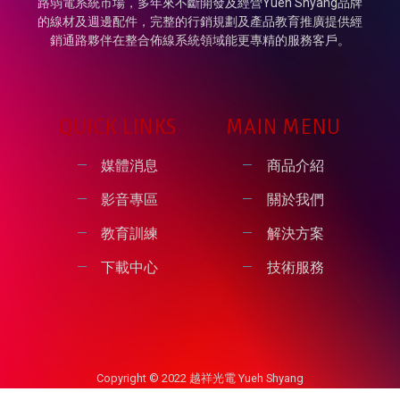
路弱電系統市場，多年來不斷開發及經營Yueh Shyang品牌
的線材及週邊配件，完整的行銷規劃及產品教育推廣提供經
銷通路夥伴在整合佈線系統領域能更專精的服務客戶。
QUICK LINKS
MAIN MENU
媒體消息
商品介紹
影音專區
關於我們
教育訓練
解決方案
下載中心
技術服務
Copyright © 2022 越祥光電 Yueh Shyang