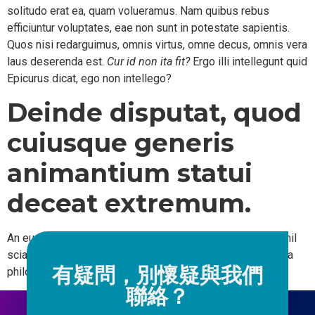
solitudo erat ea, quam volueramus. Nam quibus rebus
efficiuntur voluptates, eae non sunt in potestate sapientis.
Quos nisi redarguimus, omnis virtus, omne decus, omnis vera
laus deserenda est.
Cur id non ita fit?
Ergo illi intellegunt quid
Epicurus dicat, ego non intellego?
Deinde disputat, quod
cuiusque generis
animantium statui
deceat extremum.
An eum discere ea mavis, quae cum plane perdidiceriti nihil
sciat? Sed mehercule pergrata mihi oratio tua. Iam in altera
有疑問，別懷疑與我們
philosophiae parte.
聯絡？