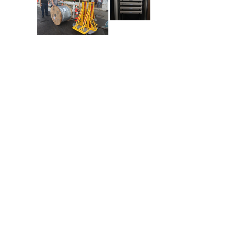
Most Popular
測試儀器
2022-07-01
Coming Soon
2022-04-26